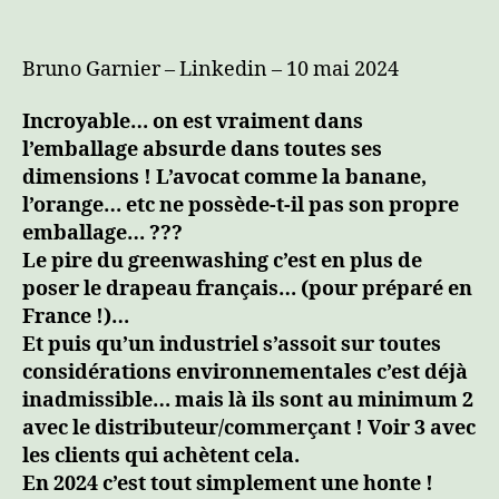
l’article
l’article
La
fin
du
Bruno Garnier – Linkedin – 10 mai 2024
monde
est
Incroyable… on est vraiment dans
proche
l’emballage absurde dans toutes ses
!
dimensions ! L’avocat comme la banane,
l’orange… etc ne possède-t-il pas son propre
emballage… ???
Le pire du greenwashing c’est en plus de
poser le drapeau français… (pour préparé en
France !)…
Et puis qu’un industriel s’assoit sur toutes
considérations environnementales c’est déjà
inadmissible… mais là ils sont au minimum 2
avec le distributeur/commerçant ! Voir 3 avec
les clients qui achètent cela.
En 2024 c’est tout simplement une honte !