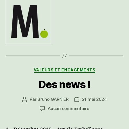
Catégories
VALEURS ET ENGAGEMENTS
Des news !
Par
Bruno GARNIER
21 mai 2024
Auteur
Date
de
de
sur
Aucun commentaire
l’article
l’article
Des
news !