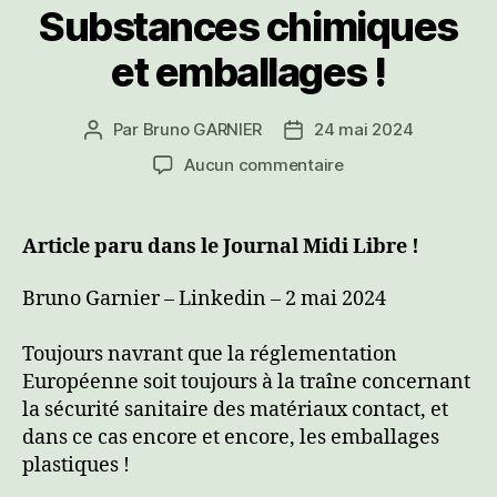
Substances chimiques
et emballages !
Par
Bruno GARNIER
24 mai 2024
Auteur
Date
de
de
sur
Aucun commentaire
l’article
l’article
Substances
chimiques
et
Article paru dans le Journal Midi Libre !
emballages
!
Bruno Garnier – Linkedin – 2 mai 2024
Toujours navrant que la réglementation
Européenne soit toujours à la traîne concernant
la sécurité sanitaire des matériaux contact, et
dans ce cas encore et encore, les emballages
plastiques !