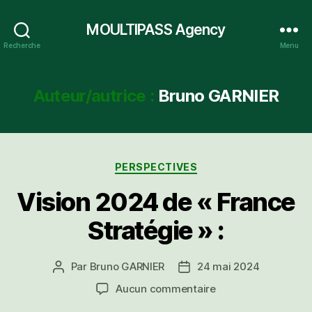
MOULTIPASS Agency
Recherche
Menu
Auteur/autrice :
Bruno GARNIER
Catégories
PERSPECTIVES
Vision 2024 de « France
Stratégie » :
Par
Bruno GARNIER
24 mai 2024
Auteur
Date
de
de
sur
Aucun commentaire
l’article
l’article
Vision