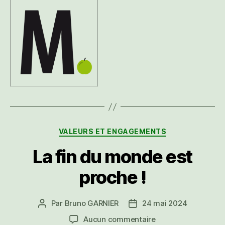
Catégories
VALEURS ET ENGAGEMENTS
La fin du monde est
proche !
Par
Bruno GARNIER
24 mai 2024
Auteur
Date
de
de
sur
Aucun commentaire