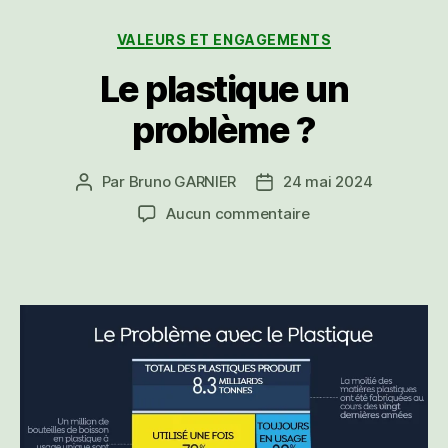
Catégories
VALEURS ET ENGAGEMENTS
Le plastique un
problème ?
Par
Bruno GARNIER
24 mai 2024
Auteur
Date
de
de
sur
Aucun commentaire
l’article
l’article
Le
plastique
un
problème
?