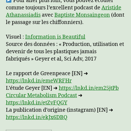
Pour aller plus loin, vous pouvez écouter
comme toujours l’excellent podcast de
Aristide
Athanassiadis
avec
Baptiste Monsaingeon
(dont
le passage sur les chiffonniers).
Visuel :
Information is Beautiful
Source des données : « Production, utilisation et
devenir de tous les plastiques jamais
fabriqués » Geyer et al, Sci Adv, 2017
Le rapport de Greenpeace [EN] ➜
https://lnkd.in/emeWRFHr
L’étude Geyer [EN] ➜
https://lnkd.in/em25jtPb
Circular Metabolism Podcast
➜
https://lnkd.in/etZvFQGY
La publication d’origine (instagram) [EN] ➜
https://lnkd.in/ekJx6DBQ